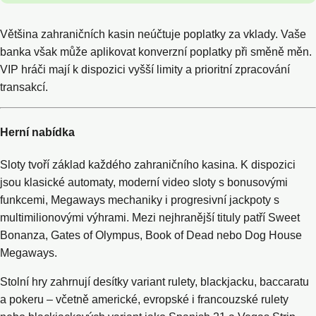
Většina zahraničních kasin neúčtuje poplatky za vklady. Vaše
banka však může aplikovat konverzní poplatky při směně měn.
VIP hráči mají k dispozici vyšší limity a prioritní zpracování
transakcí.
Herní nabídka
Sloty tvoří základ každého zahraničního kasina. K dispozici
jsou klasické automaty, moderní video sloty s bonusovými
funkcemi, Megaways mechaniky i progresivní jackpoty s
multimilionovými výhrami. Mezi nejhranější tituly patří Sweet
Bonanza, Gates of Olympus, Book of Dead nebo Dog House
Megaways.
Stolní hry zahrnují desítky variant rulety, blackjacku, baccaratu
a pokeru – včetně americké, evropské i francouzské rulety