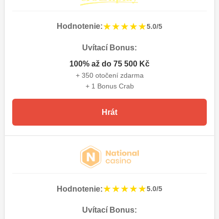
★
★
★
★
★
5.0/5
100% až do 75 500 Kč
+ 350 otočení zdarma
+ 1 Bonus Crab
Hrát
★
★
★
★
★
5.0/5