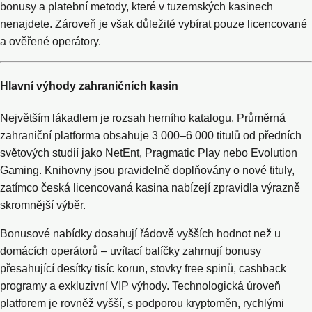
bonusy a platební metody, které v tuzemských kasinech
nenajdete. Zároveň je však důležité vybírat pouze licencované
a ověřené operátory.
Hlavní výhody zahraničních kasin
Největším lákadlem je rozsah herního katalogu. Průměrná
zahraniční platforma obsahuje 3 000–6 000 titulů od předních
světových studií jako NetEnt, Pragmatic Play nebo Evolution
Gaming. Knihovny jsou pravidelně doplňovány o nové tituly,
zatímco česká licencovaná kasina nabízejí zpravidla výrazně
skromnější výběr.
Bonusové nabídky dosahují řádově vyšších hodnot než u
domácích operátorů – uvítací balíčky zahrnují bonusy
přesahující desítky tisíc korun, stovky free spinů, cashback
programy a exkluzivní VIP výhody. Technologická úroveň
platforem je rovněž vyšší, s podporou kryptoměn, rychlými