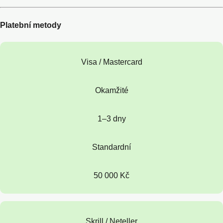
Platební metody
Visa / Mastercard
Okamžité
1–3 dny
Standardní
50 000 Kč
Skrill / Neteller