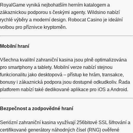
RoyalGame vyniká nejbohatším herním katalogem a
zákaznickou podporou s českými agenty. Wildsino nabízí
rychlé výběry a moderní design. Robocat Casino je ideální
volbou pro příznivce kryptoměn.
Mobilní hraní
Všechna kvalitní zahraniční kasina jsou plně optimalizována
pro smartphony a tablety. Mobilní verze nabízí stejnou
funkcionalitu jako desktopová – přístup ke hrám, transakce,
bonusy i zákaznická podpora jsou dostupné odkudkoliv. Řada
platforem nabízí také dedikované aplikace pro iOS a Android.
Bezpečnost a zodpovědné hraní
Seriózní zahraniční kasina využívají 256bitové SSL šifrování a
certifikované generátory náhodných čísel (RNG) ověřené