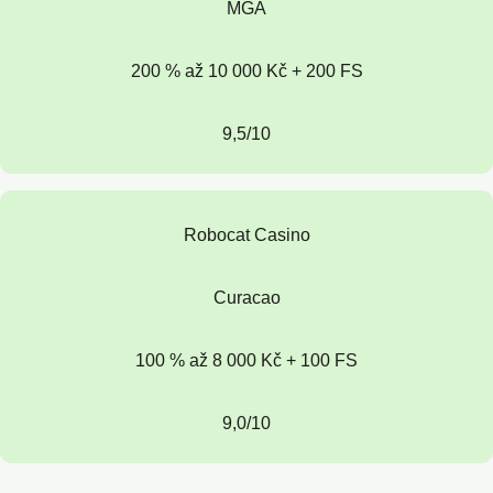
MGA
200 % až 10 000 Kč + 200 FS
9,5/10
Robocat Casino
Curacao
100 % až 8 000 Kč + 100 FS
9,0/10