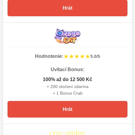
Hrát
★
★
★
★
★
5.0/5
100% až do 12 500 Kč
+ 200 otočení zdarma
+ 1 Bonus Crab
Hrát