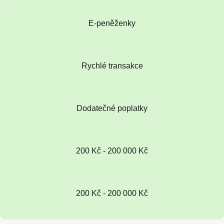
E-peněženky
Rychlé transakce
Dodatečné poplatky
200 Kč - 200 000 Kč
200 Kč - 200 000 Kč